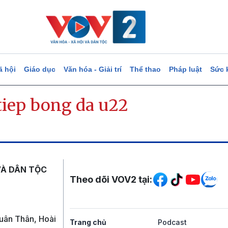
ã hội
Giáo dục
Văn hóa - Giải trí
Thể thao
Pháp luật
Sức 
tiep bong da u22
Mạng xã hội
VÀ DÂN TỘC
Theo dõi VOV2 tại:
uân Thân, Hoài
Trang chủ
Podcast