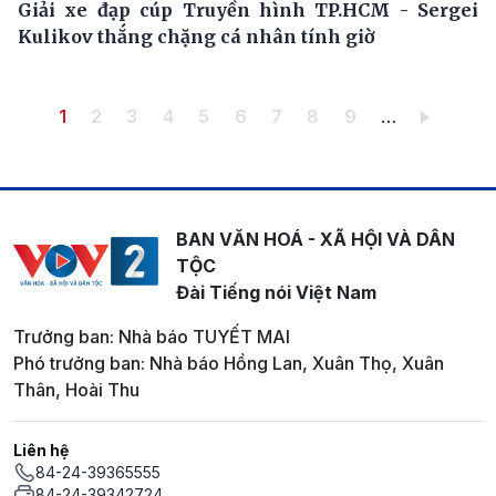
Giải xe đạp cúp Truyền hình TP.HCM - Sergei
Kulikov thắng chặng cá nhân tính giờ
Pagination
Trang hiện thời
Trang
Trang
Trang
Trang
Trang
Trang
Trang
Trang
1
2
3
4
5
6
7
8
9
…
BAN VĂN HOÁ - XÃ HỘI VÀ DÂN
TỘC
Đài Tiếng nói Việt Nam
Trưởng ban: Nhà báo TUYẾT MAI
Phó trưởng ban: Nhà báo Hồng Lan, Xuân Thọ, Xuân
Thân, Hoài Thu
Liên hệ
84-24-39365555
84-24-39342724