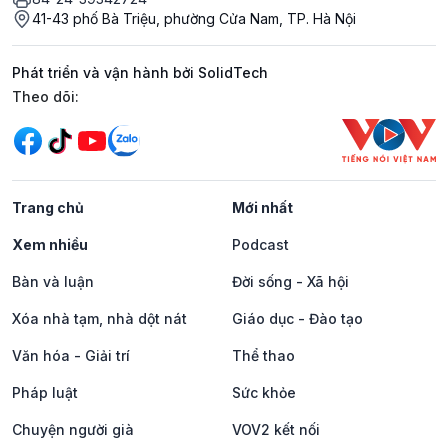
41-43 phố Bà Triệu, phường Cửa Nam, TP. Hà Nội
Phát triển và vận hành bởi SolidTech
Mạng xã hội
Theo dõi:
Trang chủ
Mới nhất
Xem nhiều
Podcast
Bàn và luận
Đời sống - Xã hội
Xóa nhà tạm, nhà dột nát
Giáo dục - Đào tạo
Văn hóa - Giải trí
Thể thao
Pháp luật
Sức khỏe
Chuyện người già
VOV2 kết nối