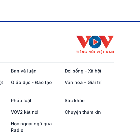
Bàn và luận
Đời sống - Xã hội
ột
Giáo dục - Đào tạo
Văn hóa - Giải trí
Pháp luật
Sức khỏe
VOV2 kết nối
Chuyện thầm kín
Học ngoại ngữ qua
Radio