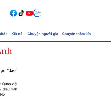
khỏe
Kết nối
Chuyện người già
Chuyện thầm kín
Anh
c "dạo"
c Quân đội
i điệu dân
Nội.