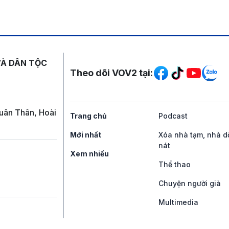
Mạng xã hội
VÀ DÂN TỘC
Theo dõi VOV2 tại:
uân Thân, Hoài
Trang chủ
Podcast
Mới nhất
Xóa nhà tạm, nhà d
nát
Xem nhiều
Thể thao
Chuyện người già
Multimedia