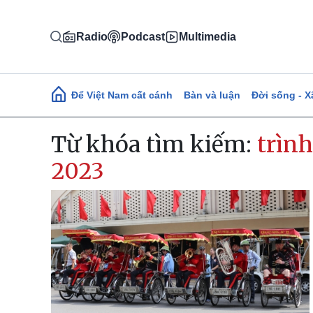
Nhảy đến nội dung
Radio
Podcast
Multimedia
Main navigation
Để Việt Nam cất cánh
Bàn và luận
Đời sống - X
Từ khóa tìm kiếm:
trìn
2023