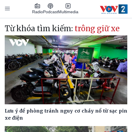
Nhảy đến nội dung
Podcast
Radio
Multimedia
Main navigation
Từ khóa tìm kiếm:
trông giữ xe
Lưu ý để phòng tránh nguy cơ cháy nổ từ sạc pin
xe điện