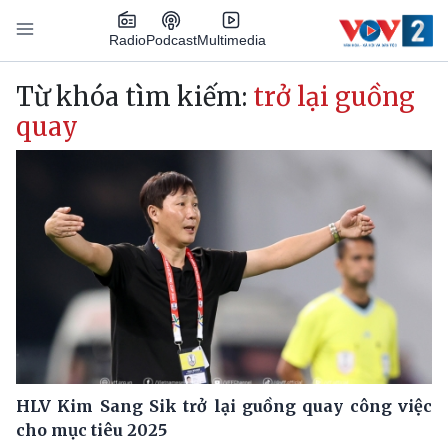
Nhảy đến nội dung
Podcast
Radio
Multimedia
Main navigation
Từ khóa tìm kiếm:
trở lại guồng
quay
HLV Kim Sang Sik trở lại guồng quay công việc
cho mục tiêu 2025