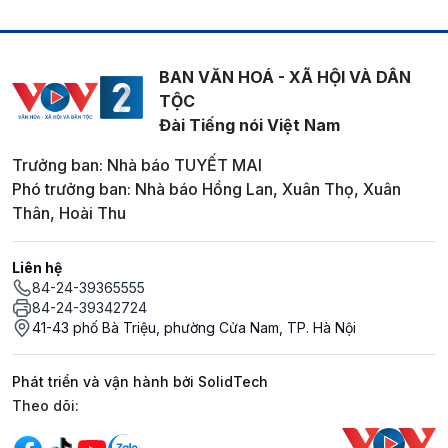
BAN VĂN HOÁ - XÃ HỘI VÀ DÂN
TỘC
Đài Tiếng nói Việt Nam
Trưởng ban: Nhà báo TUYẾT MAI
Phó trưởng ban: Nhà báo Hồng Lan, Xuân Thọ, Xuân
Thân, Hoài Thu
Liên hệ
84-24-39365555
84-24-39342724
41-43 phố Bà Triệu, phường Cửa Nam, TP. Hà Nội
Phát triển và vận hành bởi SolidTech
Mạng xã hội
Theo dõi: