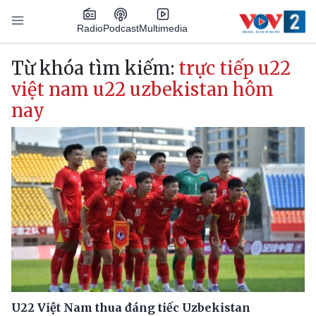
Nhảy đến nội dung
Podcast
Radio
Multimedia
Main navigation
Từ khóa tìm kiếm:
trực tiếp u22
việt nam u22 uzbekistan hôm
nay
U22 Việt Nam thua đáng tiếc Uzbekistan