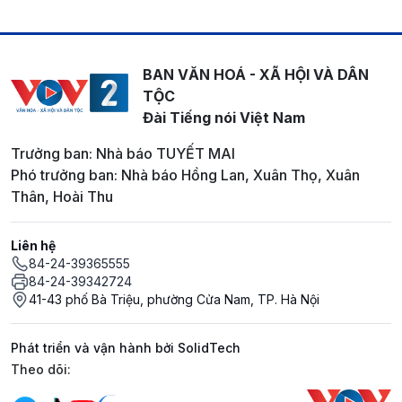
BAN VĂN HOÁ - XÃ HỘI VÀ DÂN
TỘC
Đài Tiếng nói Việt Nam
Trưởng ban: Nhà báo TUYẾT MAI
Phó trưởng ban: Nhà báo Hồng Lan, Xuân Thọ, Xuân
Thân, Hoài Thu
Liên hệ
84-24-39365555
84-24-39342724
41-43 phố Bà Triệu, phường Cửa Nam, TP. Hà Nội
Phát triển và vận hành bởi SolidTech
Mạng xã hội
Theo dõi: