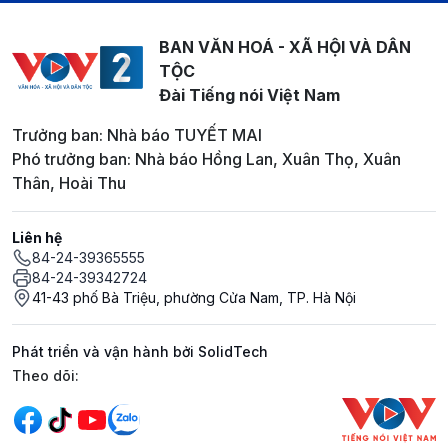
BAN VĂN HOÁ - XÃ HỘI VÀ DÂN
TỘC
Đài Tiếng nói Việt Nam
Trưởng ban: Nhà báo TUYẾT MAI
Phó trưởng ban: Nhà báo Hồng Lan, Xuân Thọ, Xuân
Thân, Hoài Thu
Liên hệ
84-24-39365555
84-24-39342724
41-43 phố Bà Triệu, phường Cửa Nam, TP. Hà Nội
Phát triển và vận hành bởi SolidTech
Mạng xã hội
Theo dõi: