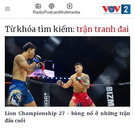
Nhảy đến nội dung
Podcast
Radio
Multimedia
Main navigation
Từ khóa tìm kiếm:
trận tranh đai
Lion Championship 27 - bùng nổ ở những trận
đấu cuối