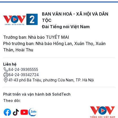
BAN VĂN HOÁ - XÃ HỘI VÀ DÂN
TỘC
Đài Tiếng nói Việt Nam
Trưởng ban: Nhà báo TUYẾT MAI
Phó trưởng ban: Nhà báo Hồng Lan, Xuân Thọ, Xuân
Thân, Hoài Thu
Liên hệ
84-24-39365555
84-24-39342724
41-43 phố Bà Triệu, phường Cửa Nam, TP. Hà Nội
Phát triển và vận hành bởi SolidTech
Mạng xã hội
Theo dõi: