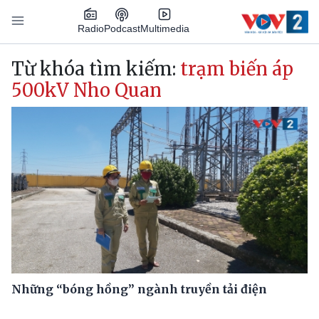
Nhảy đến nội dung
Podcast
Radio
Multimedia
Main navigation
Từ khóa tìm kiếm:
trạm biến áp
500kV Nho Quan
Những “bóng hồng” ngành truyền tải điện