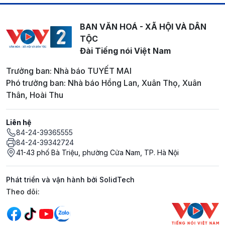
BAN VĂN HOÁ - XÃ HỘI VÀ DÂN
TỘC
Đài Tiếng nói Việt Nam
Trưởng ban: Nhà báo TUYẾT MAI
Phó trưởng ban: Nhà báo Hồng Lan, Xuân Thọ, Xuân
Thân, Hoài Thu
Liên hệ
84-24-39365555
84-24-39342724
41-43 phố Bà Triệu, phường Cửa Nam, TP. Hà Nội
Phát triển và vận hành bởi SolidTech
Mạng xã hội
Theo dõi: