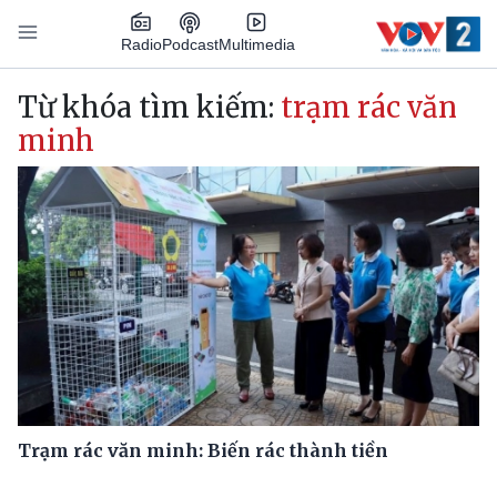
Nhảy đến nội dung
Podcast
Radio
Multimedia
Main navigation
Từ khóa tìm kiếm:
trạm rác văn
minh
Trạm rác văn minh: Biến rác thành tiền