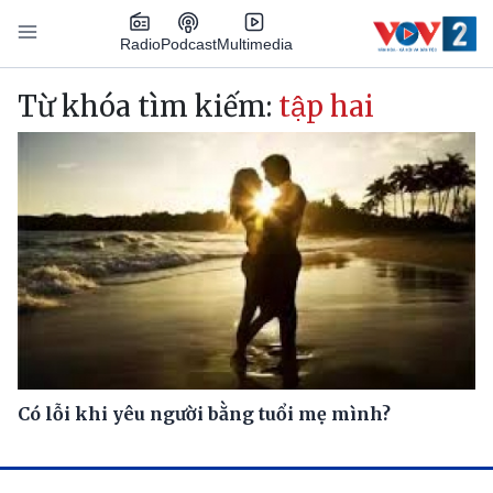
Nhảy đến nội dung
Podcast
Radio
Multimedia
Main navigation
Từ khóa tìm kiếm:
tập hai
Có lỗi khi yêu người bằng tuổi mẹ mình?