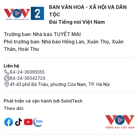
BAN VĂN HOÁ - XÃ HỘI VÀ DÂN
TỘC
Đài Tiếng nói Việt Nam
Trưởng ban: Nhà báo TUYẾT MAI
Phó trưởng ban: Nhà báo Hồng Lan, Xuân Thọ, Xuân
Thân, Hoài Thu
Liên hệ
84-24-39365555
84-24-39342724
41-43 phố Bà Triệu, phường Cửa Nam, TP. Hà Nội
Phát triển và vận hành bởi SolidTech
Mạng xã hội
Theo dõi: