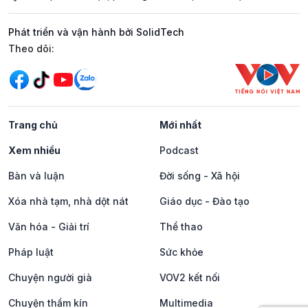
Phát triển và vận hành bởi SolidTech
Mạng xã hội
Theo dõi:
Trang chủ
Mới nhất
Xem nhiều
Podcast
Bàn và luận
Đời sống - Xã hội
Xóa nhà tạm, nhà dột nát
Giáo dục - Đào tạo
Văn hóa - Giải trí
Thể thao
Pháp luật
Sức khỏe
Chuyện người già
VOV2 kết nối
Chuyện thầm kín
Multimedia