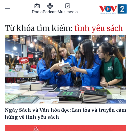
Nhảy đến nội dung
Podcast
Radio
Multimedia
Main navigation
Từ khóa tìm kiếm:
tình yêu sách
Ngày Sách và Văn hóa đọc: Lan tỏa và truyền cảm
hứng về tình yêu sách