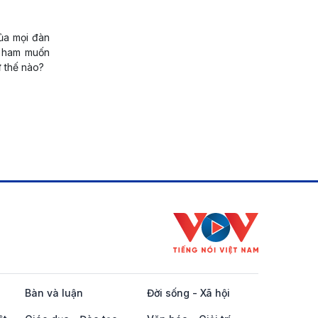
ủa mọi đàn
h ham muốn
ư thế nào?
Bàn và luận
Đời sống - Xã hội