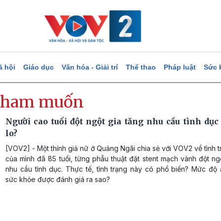
ã hội
Giáo dục
Văn hóa - Giải trí
Thể thao
Pháp luật
Sức 
 ham muốn
Người cao tuổi đột ngột gia tăng nhu cầu tình dục
lo?
[VOV2] - Một thính giả nữ ở Quảng Ngãi chia sẻ với VOV2 về tình 
của mình đã 85 tuổi, từng phẫu thuật đặt stent mạch vành đột ng
nhu cầu tình dục. Thực tế, tình trạng này có phổ biến? Mức độ
sức khỏe được đánh giá ra sao?