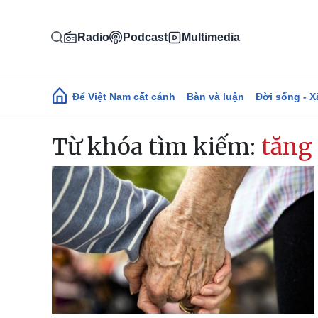
Nhảy đến nội dung
Radio
Podcast
Multimedia
Main navigation
Để Việt Nam cất cánh
Bàn và luận
Đời sống - X
Từ khóa tìm kiếm:
tăng