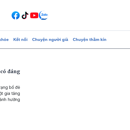
khỏe
Kết nối
Chuyện người già
Chuyện thầm kín
 có đáng
trạng bố đẻ
ột gia tăng
 ảnh hưởng