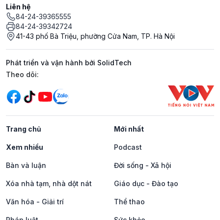
Liên hệ
84-24-39365555
84-24-39342724
41-43 phố Bà Triệu, phường Cửa Nam, TP. Hà Nội
Phát triển và vận hành bởi SolidTech
Mạng xã hội
Theo dõi:
Trang chủ
Mới nhất
Xem nhiều
Podcast
Bàn và luận
Đời sống - Xã hội
Xóa nhà tạm, nhà dột nát
Giáo dục - Đào tạo
Văn hóa - Giải trí
Thể thao
Pháp luật
Sức khỏe