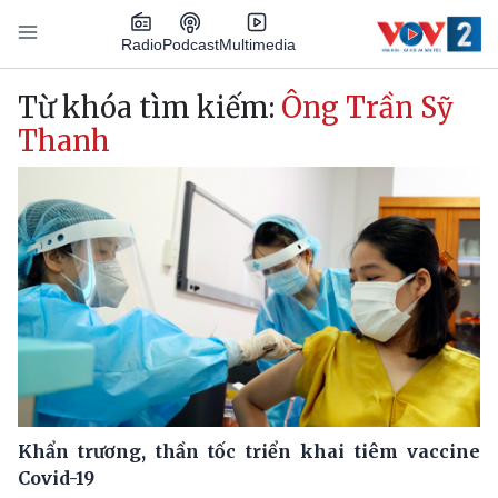
Nhảy đến nội dung
Podcast
Radio
Multimedia
Main navigation
Từ khóa tìm kiếm:
Ông Trần Sỹ
Thanh
Khẩn trương, thần tốc triển khai tiêm vaccine
Covid-19