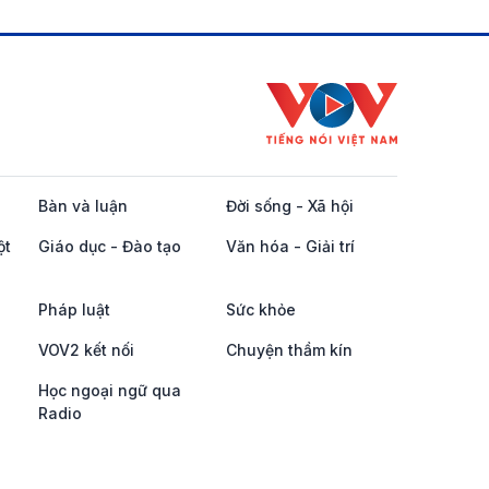
Bàn và luận
Đời sống - Xã hội
ột
Giáo dục - Đào tạo
Văn hóa - Giải trí
Pháp luật
Sức khỏe
VOV2 kết nối
Chuyện thầm kín
Học ngoại ngữ qua
Radio