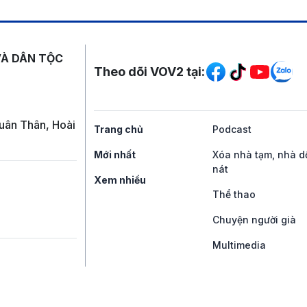
Mạng xã hội
VÀ DÂN TỘC
Theo dõi VOV2 tại:
uân Thân, Hoài
Trang chủ
Podcast
Mới nhất
Xóa nhà tạm, nhà d
nát
Xem nhiều
Thể thao
Chuyện người già
Multimedia