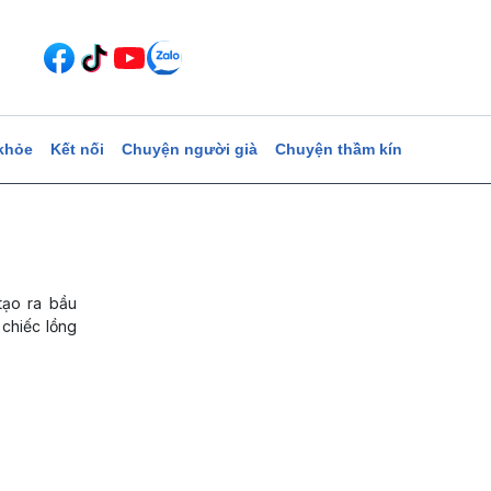
khỏe
Kết nối
Chuyện người già
Chuyện thầm kín
tạo ra bầu
 chiếc lồng