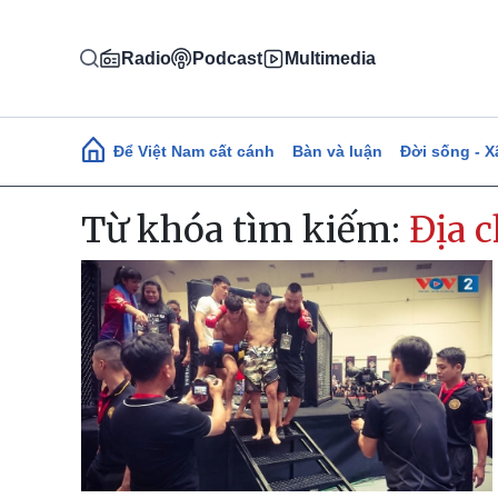
Nhảy đến nội dung
Radio
Podcast
Multimedia
Main navigation
Để Việt Nam cất cánh
Bàn và luận
Đời sống - X
Từ khóa tìm kiếm:
Địa 