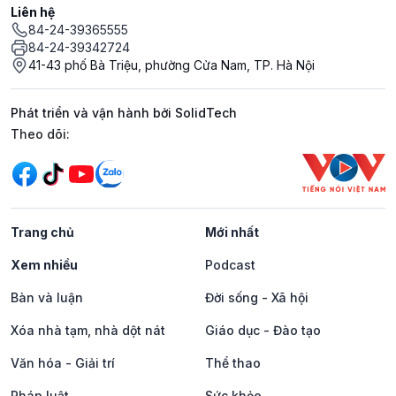
Liên hệ
84-24-39365555
84-24-39342724
41-43 phố Bà Triệu, phường Cửa Nam, TP. Hà Nội
Phát triển và vận hành bởi SolidTech
Mạng xã hội
Theo dõi:
Trang chủ
Mới nhất
Xem nhiều
Podcast
Bàn và luận
Đời sống - Xã hội
Xóa nhà tạm, nhà dột nát
Giáo dục - Đào tạo
Văn hóa - Giải trí
Thể thao
Pháp luật
Sức khỏe