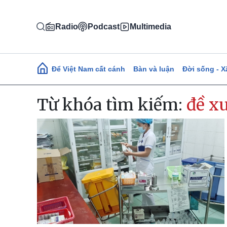
Nhảy đến nội dung
Radio
Podcast
Multimedia
Main navigation
Để Việt Nam cất cánh
Bàn và luận
Đời sống - X
Từ khóa tìm kiếm:
đề xu