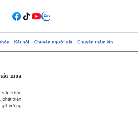
khỏe
Kết nối
Chuyện người già
Chuyện thầm kín
thầu mua
c sức khỏe
 phát triển
o gỡ vướng