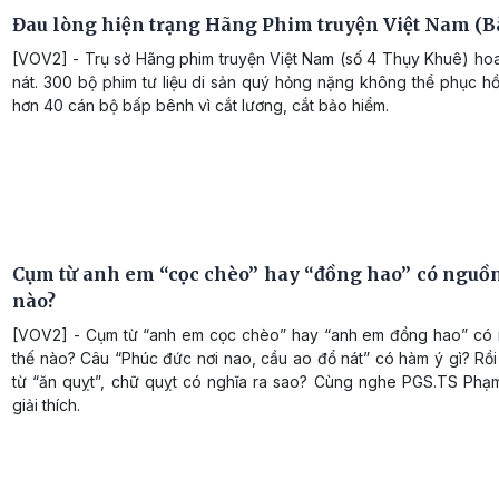
Đau lòng hiện trạng Hãng Phim truyện Việt Nam (Bà
[VOV2] - Trụ sở Hãng phim truyện Việt Nam (số 4 Thụy Khuê) hoa
nát. 300 bộ phim tư liệu di sản quý hỏng nặng không thể phục hồ
hơn 40 cán bộ bấp bênh vì cắt lương, cắt bảo hiểm.
Cụm từ anh em “cọc chèo” hay “đồng hao” có nguồn
nào?
[VOV2] - Cụm từ “anh em cọc chèo” hay “anh em đồng hao” có
thế nào? Câu “Phúc đức nơi nao, cầu ao đổ nát” có hàm ý gì? Rồ
từ “ăn quỵt”, chữ quỵt có nghĩa ra sao? Cùng nghe PGS.TS Phạ
giải thích.