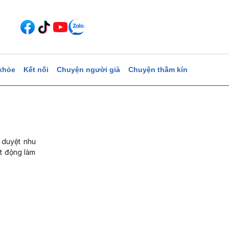
khỏe
Kết nối
Chuyện người già
Chuyện thầm kín
 duyệt nhu
át động làm