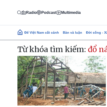
Nhảy đến nội dung
Radio
Podcast
Multimedia
Main navigation
Để Việt Nam cất cánh
Bàn và luận
Đời sống - X
Từ khóa tìm kiếm:
đổ n