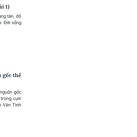
i 1)
ng tàn, đổ
i. Đời sống
 gốc thế
 nguồn gốc
i trong cụm
m Văn Tình