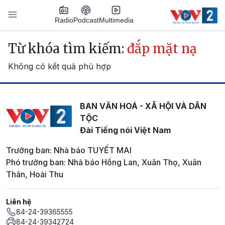
Nhảy đến nội dung
Podcast
Radio
Multimedia
Main navigation
Từ khóa tìm kiếm:
đắp mặt nạ
Không có kết quả phù hợp
BAN VĂN HOÁ - XÃ HỘI VÀ DÂN
TỘC
Đài Tiếng nói Việt Nam
Trưởng ban: Nhà báo TUYẾT MAI
Phó trưởng ban: Nhà báo Hồng Lan, Xuân Thọ, Xuân
Thân, Hoài Thu
Liên hệ
84-24-39365555
84-24-39342724