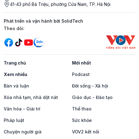
41-43 phố Bà Triệu, phường Cửa Nam, TP. Hà Nội
Phát triển và vận hành bởi SolidTech
Mạng xã hội
Theo dõi:
Trang chủ
Mới nhất
Xem nhiều
Podcast
Bàn và luận
Đời sống - Xã hội
Xóa nhà tạm, nhà dột nát
Giáo dục - Đào tạo
Văn hóa - Giải trí
Thể thao
Pháp luật
Sức khỏe
Chuyện người già
VOV2 kết nối