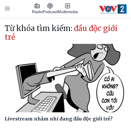
Nhảy đến nội dung
Podcast
Radio
Multimedia
Main navigation
Từ khóa tìm kiếm:
đầu độc giới
trẻ
Livestream nhảm nhí đang đầu độc giới trẻ?