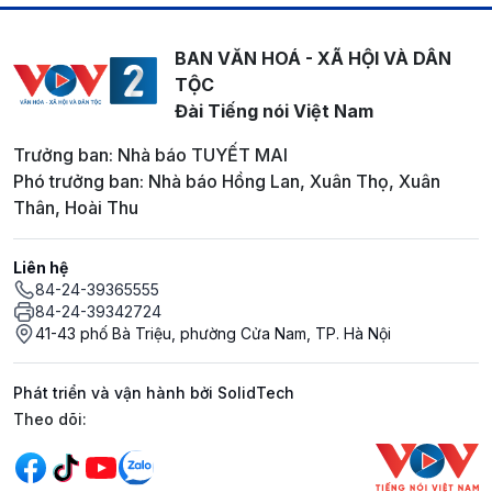
BAN VĂN HOÁ - XÃ HỘI VÀ DÂN
TỘC
Đài Tiếng nói Việt Nam
Trưởng ban: Nhà báo TUYẾT MAI
Phó trưởng ban: Nhà báo Hồng Lan, Xuân Thọ, Xuân
Thân, Hoài Thu
Liên hệ
84-24-39365555
84-24-39342724
41-43 phố Bà Triệu, phường Cửa Nam, TP. Hà Nội
Phát triển và vận hành bởi SolidTech
Mạng xã hội
Theo dõi: