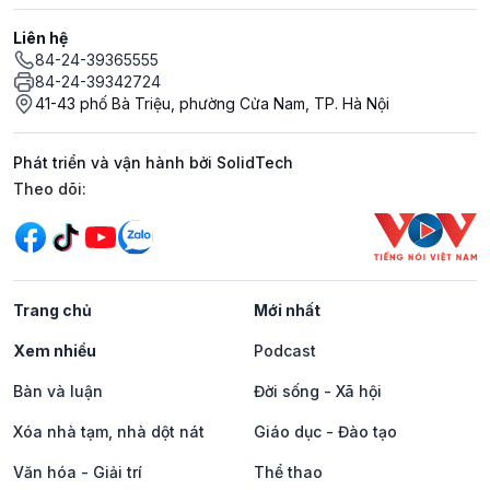
Liên hệ
84-24-39365555
84-24-39342724
41-43 phố Bà Triệu, phường Cửa Nam, TP. Hà Nội
Phát triển và vận hành bởi SolidTech
Mạng xã hội
Theo dõi:
Trang chủ
Mới nhất
Xem nhiều
Podcast
Bàn và luận
Đời sống - Xã hội
Xóa nhà tạm, nhà dột nát
Giáo dục - Đào tạo
Văn hóa - Giải trí
Thể thao