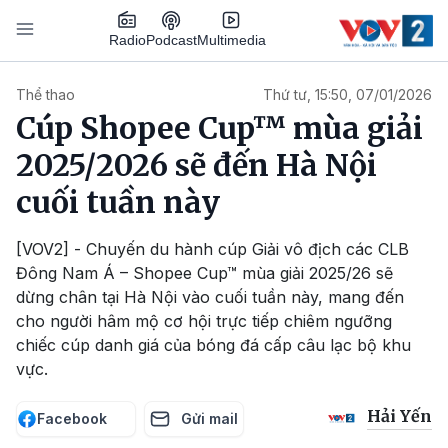
Nhảy đến nội dung
Podcast
Radio
Multimedia
Main navigation
Thể thao
Thứ tư, 15:50, 07/01/2026
Cúp Shopee Cup™ mùa giải
2025/2026 sẽ đến Hà Nội
cuối tuần này
[VOV2] - Chuyến du hành cúp Giải vô địch các CLB
Đông Nam Á – Shopee Cup™ mùa giải 2025/26 sẽ
dừng chân tại Hà Nội vào cuối tuần này, mang đến
cho người hâm mộ cơ hội trực tiếp chiêm ngưỡng
chiếc cúp danh giá của bóng đá cấp câu lạc bộ khu
vực.
Hải Yến
Facebook
Gửi mail