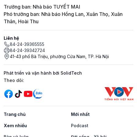
Trưởng ban: Nhà báo TUYẾT MAI
Phó trưởng ban: Nhà báo Hồng Lan, Xuân Thọ, Xuân
Thân, Hoài Thu
Liên hệ
84-24-39365555
84-24-39342724
41-43 phố Bà Triệu, phường Cửa Nam, TP. Hà Nội
Phát triển và vận hành bởi SolidTech
Mạng xã hội
Theo dõi:
Trang chủ
Mới nhất
Xem nhiều
Podcast
Bàn và luận
Đời sống - Xã hội