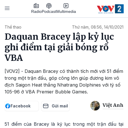
Nhảy đến nội dung
Podcast
Radio
Multimedia
Main navigation
Thể thao
Thứ năm, 08:56, 14/10/2021
Daquan Bracey lập kỷ lục
ghi điểm tại giải bóng rổ
VBA
[VOV2] - Daquan Bracey có thành tích mới với 51 điểm
trong một trận đấu, góp công lớn giúp đương kim vô
địch Saigon Heat thắng Nhatrang Dolphines với tỷ số
105-96 ở VBA Premier Bubble Games.
Việt Anh
Facebook
Gửi mail
51 điểm của Bracey là kỷ lục trong một trận đấu tại