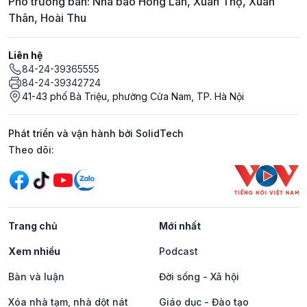
Phó trưởng ban: Nhà báo Hồng Lan, Xuân Thọ, Xuân
Thân, Hoài Thu
Liên hệ
84-24-39365555
84-24-39342724
41-43 phố Bà Triệu, phường Cửa Nam, TP. Hà Nội
Phát triển và vận hành bởi SolidTech
Mạng xã hội
Theo dõi:
Trang chủ
Mới nhất
Xem nhiều
Podcast
Bàn và luận
Đời sống - Xã hội
Xóa nhà tạm, nhà dột nát
Giáo dục - Đào tạo