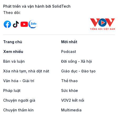
Phát triển và vận hành bởi SolidTech
Mạng xã hội
Theo dõi:
Trang chủ
Mới nhất
Xem nhiều
Podcast
Bàn và luận
Đời sống - Xã hội
Xóa nhà tạm, nhà dột nát
Giáo dục - Đào tạo
Văn hóa - Giải trí
Thể thao
Pháp luật
Sức khỏe
Chuyện người già
VOV2 kết nối
Chuyện thầm kín
Multimedia