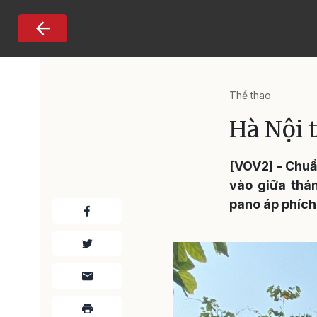
Nhảy đến nội dung
Thể thao
Hà Nội 
[VOV2] - Chuẩ
vào giữa thán
pano áp phíc