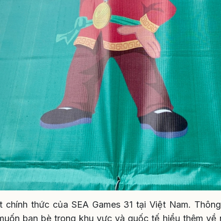
vật chính thức của SEA Games 31 tại Việt Nam. Thôn
uốn bạn bè trong khu vực và quốc tế hiểu thêm về n