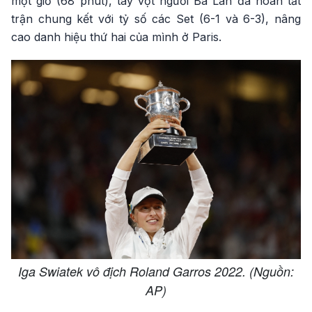
một giờ (68 phút), tay vợt người Ba Lan đã hoàn tất
trận chung kết với tỷ số các Set (6-1 và 6-3), nâng
cao danh hiệu thứ hai của mình ở Paris.
Iga Swiatek vô địch Roland Garros 2022. (Nguồn:
AP)