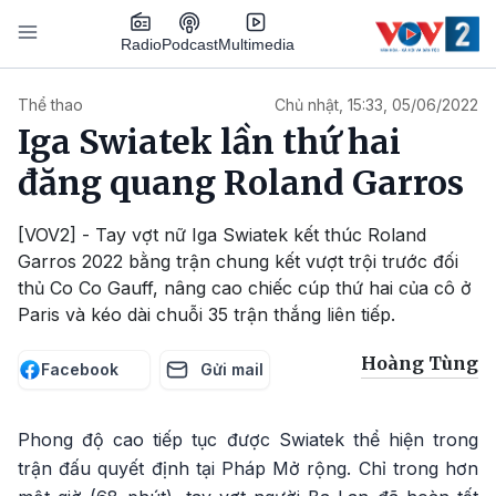
Nhảy đến nội dung
Podcast
Radio
Multimedia
Main navigation
Thể thao
Chủ nhật, 15:33, 05/06/2022
Iga Swiatek lần thứ hai
đăng quang Roland Garros
[VOV2] - Tay vợt nữ Iga Swiatek kết thúc Roland
Garros 2022 bằng trận chung kết vượt trội trước đối
thủ Co Co Gauff, nâng cao chiếc cúp thứ hai của cô ở
Paris và kéo dài chuỗi 35 trận thắng liên tiếp.
Hoàng Tùng
Facebook
Gửi mail
Phong độ cao tiếp tục được Swiatek thể hiện trong
trận đấu quyết định tại Pháp Mở rộng. Chỉ trong hơn