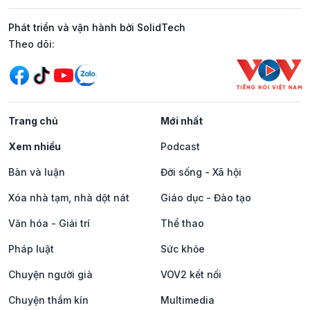
Phát triển và vận hành bởi SolidTech
Mạng xã hội
Theo dõi:
Trang chủ
Mới nhất
Xem nhiều
Podcast
Bàn và luận
Đời sống - Xã hội
Xóa nhà tạm, nhà dột nát
Giáo dục - Đào tạo
Văn hóa - Giải trí
Thể thao
Pháp luật
Sức khỏe
Chuyện người già
VOV2 kết nối
Chuyện thầm kín
Multimedia