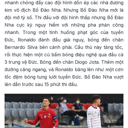
nhanh chóng đẩy cao đội hình dồn ép các nhà đương
kim vô địch Bồ Đào Nha. Nhưng Bồ Đào Nha mới là
đội mở tỷ số. Thi đấu với đội hình thấp nhưng Bồ Đào
Nha cực kỳ nguy hiểm với những pha phản công
nhanh. Trong một tình huống phạt góc của tuyển
Đức, Ronaldo đánh đầu giải nguy, bóng đến chân
Bernardo Silva bên cánh phải. Cầu thủ này tăng tốc,
rồi thực hiện một cú bấm bóng điệu nghệ qua đầu cả
3 trung vệ Đức. Bóng đến chân Diogo Jota. Thêm một
đường căng ngang, và Ronaldo băng lên như một cơn
lốc đệm bóng tung lưới tuyển Đức. Bồ Đào Nha vượt
lên dẫn trước sau 15 phút thi đấu.