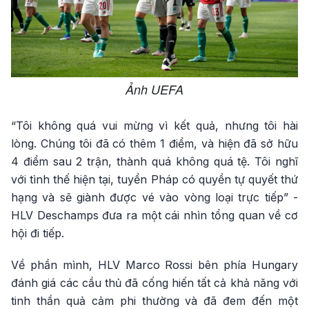
Ảnh UEFA
“Tôi không quá vui mừng vì kết quả, nhưng tôi hài
lòng. Chúng tôi đã có thêm 1 điểm, và hiện đã sở hữu
4 điểm sau 2 trận, thành quá không quá tệ. Tôi nghĩ
với tình thế hiện tại, tuyển Pháp có quyền tự quyết thứ
hạng và sẽ giành được vé vào vòng loại trực tiếp” -
HLV Deschamps đưa ra một cái nhìn tổng quan về cơ
hội đi tiếp.
Về phần mình, HLV Marco Rossi bên phía Hungary
đánh giá các cầu thủ đã cống hiến tất cả khả năng với
tinh thần quả cảm phi thường và đã đem đến một