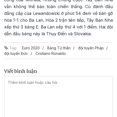
vẫn không thể bảo toàn chiến thắng. Cú đánh đầu
đẳng cấp của Lewandowski ở phút 54 đem về bàn gỡ
hòa 1-1 cho Ba Lan. Hòa 2 trận liên tiếp, Tây Ban Nha
xếp thứ 3 bảng E. Ba Lan xếp thứ 4 với 1 điểm. Hai đội
dẫn đầu bảng này là Thụy Điển và Slovakia.
Tag:
Euro 2020
Bảng Tử thần
đội tuyển Pháp
đội tuyển Đức
Cristiano Ronaldo
Viết bình luận