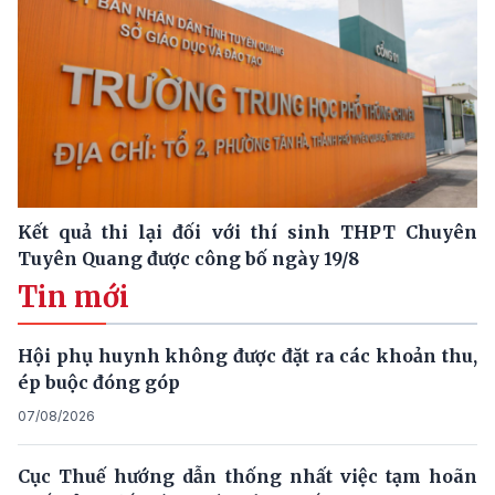
Kết quả thi lại đối với thí sinh THPT Chuyên
Tuyên Quang được công bố ngày 19/8
Tin mới
Hội phụ huynh không được đặt ra các khoản thu,
ép buộc đóng góp
07/08/2026
Cục Thuế hướng dẫn thống nhất việc tạm hoãn