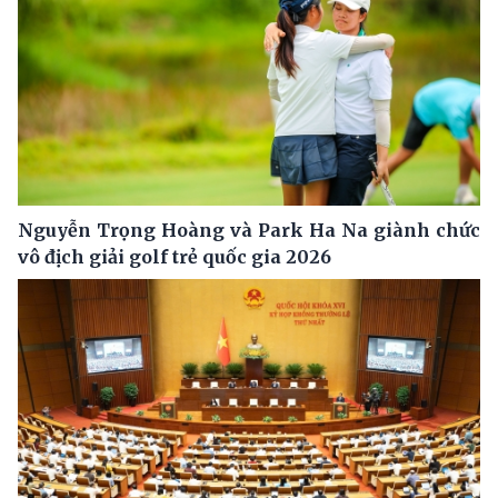
Nguyễn Trọng Hoàng và Park Ha Na giành chức
vô địch giải golf trẻ quốc gia 2026