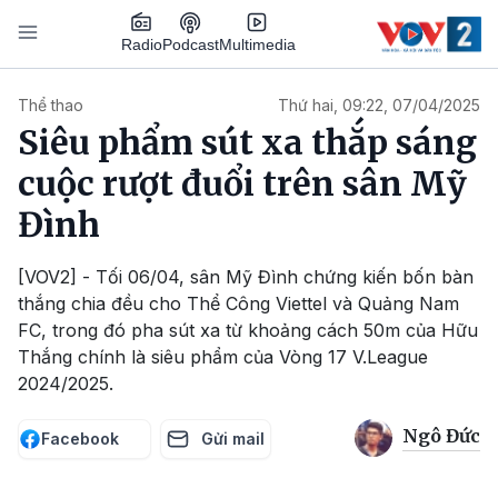
Nhảy đến nội dung
Podcast
Radio
Multimedia
Main navigation
Thể thao
Thứ hai, 09:22, 07/04/2025
Siêu phẩm sút xa thắp sáng
cuộc rượt đuổi trên sân Mỹ
Đình
[VOV2] - Tối 06/04, sân Mỹ Đình chứng kiến bốn bàn
thắng chia đều cho Thể Công Viettel và Quảng Nam
FC, trong đó pha sút xa từ khoảng cách 50m của Hữu
Thắng chính là siêu phẩm của Vòng 17 V.League
2024/2025.
Ngô Đức
Facebook
Gửi mail