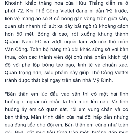
Khoảnh khắc thăng hoa của Hữu Thắng diễn ra ở
phút 72. Khi Thể Công Viettel đang bị dẫn 1-2 trước,
tiền vệ mang áo số 8 có bóng gần vòng tròn giữa sân,
quan sát nhanh rồi sút xa đầy bất ngờ từ khoảng cách
hơn 50 mét. Bóng đi cao, rót xuống khung thành
Quảng Nam FC và vượt ngoài tầm với của thủ môn
Văn Công. Toàn bộ hàng thủ đội khác sững sờ với bàn
thua, còn các thành viên đội chủ nhà phấn khích tột
độ với pha lốp bóng táo bạo, tinh tế và chuẩn xác.
Quan trọng hơn, siêu phẩm này giúp Thể Công Viettel
tránh được thất bại ngay trên sân nhà Mỹ Đình.
“Bản thân em lúc đầu vào sân thì có một hai tình
huống ở ngoài có nhắc là thủ môn lên cao. Và tình
huống ấy em có quan sát, rồi em vung chân và có
bàn thắng. Màn trình diễn của hai đội hấp dẫn nhưng
quá đáng tiếc cho đội em. Bản thân em cũng như toàn
đội, BHL đặt mục tiêu từng trận một, hướng đến mục