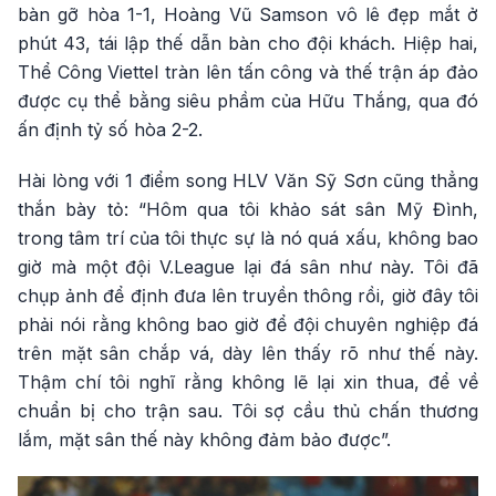
bàn gỡ hòa 1-1, Hoàng Vũ Samson vô lê đẹp mắt ở
phút 43, tái lập thế dẫn bàn cho đội khách. Hiệp hai,
Thể Công Viettel tràn lên tấn công và thế trận áp đảo
được cụ thể bằng siêu phầm của Hữu Thắng, qua đó
ấn định tỷ số hòa 2-2.
Hài lòng với 1 điểm song HLV Văn Sỹ Sơn cũng thẳng
thắn bày tỏ: “Hôm qua tôi khảo sát sân Mỹ Đình,
trong tâm trí của tôi thực sự là nó quá xấu, không bao
giờ mà một đội V.League lại đá sân như này. Tôi đã
chụp ảnh để định đưa lên truyền thông rồi, giờ đây tôi
phải nói rằng không bao giờ để đội chuyên nghiệp đá
trên mặt sân chắp vá, dày lên thấy rõ như thế này.
Thậm chí tôi nghĩ rằng không lẽ lại xin thua, để về
chuẩn bị cho trận sau. Tôi sợ cầu thủ chấn thương
lắm, mặt sân thế này không đảm bảo được”.