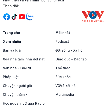
Phát triển và vận hành bởi SolidTech
Mạng xã hội
Theo dõi:
Trang chủ
Mới nhất
Xem nhiều
Podcast
Bàn và luận
Đời sống - Xã hội
Xóa nhà tạm, nhà dột nát
Giáo dục - Đào tạo
Văn hóa - Giải trí
Thể thao
Pháp luật
Sức khỏe
Chuyện người già
VOV2 kết nối
Chuyện thầm kín
Multimedia
Học ngoại ngữ qua Radio