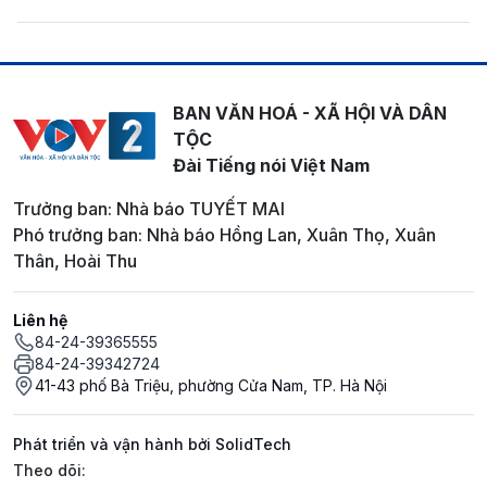
BAN VĂN HOÁ - XÃ HỘI VÀ DÂN
TỘC
Đài Tiếng nói Việt Nam
Trưởng ban: Nhà báo TUYẾT MAI
Phó trưởng ban: Nhà báo Hồng Lan, Xuân Thọ, Xuân
Thân, Hoài Thu
Liên hệ
84-24-39365555
84-24-39342724
41-43 phố Bà Triệu, phường Cửa Nam, TP. Hà Nội
Phát triển và vận hành bởi SolidTech
Mạng xã hội
Theo dõi: