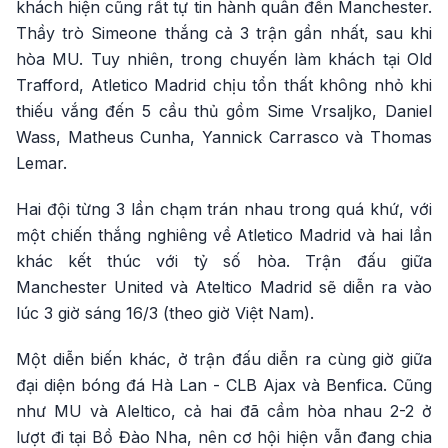
khách hiện cũng rất tự tin hành quân đến Manchester.
Thầy trò Simeone thắng cả 3 trận gần nhất, sau khi
hòa MU. Tuy nhiên, trong chuyến làm khách tại Old
Trafford, Atletico Madrid chịu tổn thất không nhỏ khi
thiếu vắng đến 5 cầu thủ gồm Sime Vrsaljko, Daniel
Wass, Matheus Cunha, Yannick Carrasco và Thomas
Lemar.
Hai đội từng 3 lần chạm trán nhau trong quá khứ, với
một chiến thắng nghiêng về Atletico Madrid và hai lần
khác kết thúc với tỷ số hòa. Trận đấu giữa
Manchester United và Ateltico Madrid sẽ diễn ra vào
lúc 3 giờ sáng 16/3 (theo giờ Việt Nam).
Một diễn biến khác, ở trận đấu diễn ra cùng giờ giữa
đại diện bóng đá Hà Lan - CLB Ajax và Benfica. Cũng
như MU và Aleltico, cả hai đã cầm hòa nhau 2-2 ở
lượt đi tại Bồ Đào Nha, nên cơ hội hiện vẫn đang chia