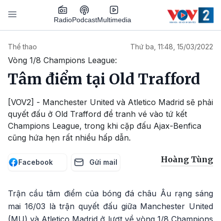
Nhảy đến nội dung
Podcast
Radio
Multimedia
Main navigation
Thể thao
Thứ ba, 11:48, 15/03/2022
Vòng 1/8 Champions League:
Tâm điểm tại Old Trafford
[VOV2] - Manchester United và Atletico Madrid sẽ phải
quyết đấu ở Old Trafford để tranh vé vào tứ kết
Champions League, trong khi cặp đấu Ajax-Benfica
cũng hứa hẹn rất nhiều hấp dẫn.
Hoàng Tùng
Facebook
Gửi mail
Trận cầu tâm điểm của bóng đá châu Âu rạng sáng
mai 16/03 là trận quyết đấu giữa Manchester United
(MU) và Atletico Madrid ở lượt về vòng 1/8 Champions