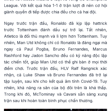
League. Với kết quả hòa 1-1 ở trận lượt đi nên cơ hội
giành quyền đi tiếp được chia đều cho cả hai đội.
Ngay trước trận đấu, Ronaldo đã kịp lập hattrick
trước Tottenham đánh dấu sự trở lại. Tất nhiên,
Atletico là đối thủ mạnh và lì lợm hơn Tottenham. Tuy
nhiên, Man Utd không chỉ có Ronaldo là đáng ngại mà
ngay cả Paul Pogba, Bruno Fernandes, Marcus
Rashford hay Jadon Sancho đều có kỹ năng độc lập
tác chiến tốt, giúp Man Utd có thể ghi bàn ở mọi thời
điểm chơi. Trước trận đấu, HLV Ralf Rangnick xác
nhận, cả Luke Shaw và Bruno Fernandes đã trở lại
tập luyện, sau khi cho kết quả âm tính Covid-19. Tuy
nhiên, khả năng ra sân của bộ đôi trên là khá thấp.
Trong khi đó, McTominay và Cavani sẵn sàng xung
trận sau khi hoàn toàn bình phục chấn thương.