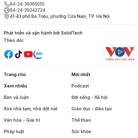
84-24-39365555
84-24-39342724
41-43 phố Bà Triệu, phường Cửa Nam, TP. Hà Nội
Phát triển và vận hành bởi SolidTech
Mạng xã hội
Theo dõi:
Trang chủ
Mới nhất
Xem nhiều
Podcast
Bàn và luận
Đời sống - Xã hội
Xóa nhà tạm, nhà dột nát
Giáo dục - Đào tạo
Văn hóa - Giải trí
Thể thao
Pháp luật
Sức khỏe