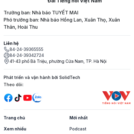
Đài Tiếng nói Việt Nam
Trưởng ban: Nhà báo TUYẾT MAI
Phó trưởng ban: Nhà báo Hồng Lan, Xuân Thọ, Xuân
Thân, Hoài Thu
Liên hệ
84-24-39365555
84-24-39342724
41-43 phố Bà Triệu, phường Cửa Nam, TP. Hà Nội
Phát triển và vận hành bởi SolidTech
Mạng xã hội
Theo dõi:
Trang chủ
Mới nhất
Xem nhiều
Podcast