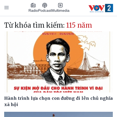
Nhảy đến nội dung
Podcast
Radio
Multimedia
Main navigation
Từ khóa tìm kiếm:
115 năm
Hành trình lựa chọn con đường đi lên chủ nghĩa
xã hội