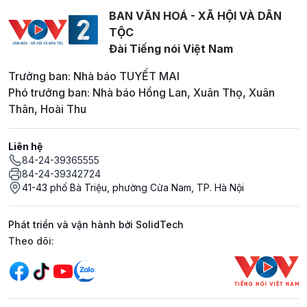
BAN VĂN HOÁ - XÃ HỘI VÀ DÂN
TỘC
Đài Tiếng nói Việt Nam
Trưởng ban: Nhà báo TUYẾT MAI
Phó trưởng ban: Nhà báo Hồng Lan, Xuân Thọ, Xuân
Thân, Hoài Thu
Liên hệ
84-24-39365555
84-24-39342724
41-43 phố Bà Triệu, phường Cửa Nam, TP. Hà Nội
Phát triển và vận hành bởi SolidTech
Mạng xã hội
Theo dõi: