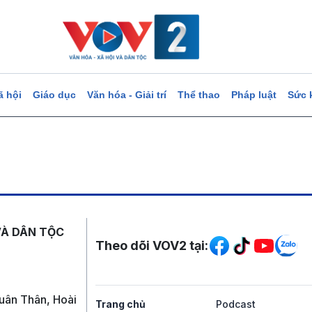
ã hội
Giáo dục
Văn hóa - Giải trí
Thể thao
Pháp luật
Sức 
Mạng xã hội
VÀ DÂN TỘC
Theo dõi VOV2 tại:
uân Thân, Hoài
Trang chủ
Podcast