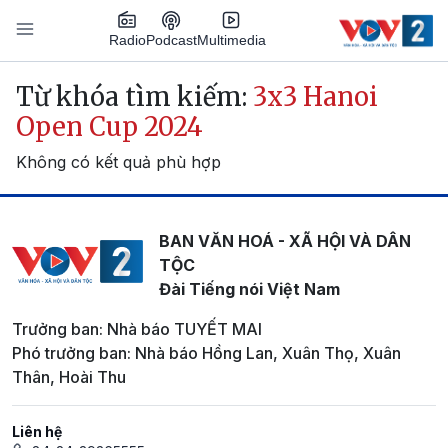
Nhảy đến nội dung
Podcast
Radio
Multimedia
Main navigation
Từ khóa tìm kiếm:
3x3 Hanoi
Open Cup 2024
Không có kết quả phù hợp
BAN VĂN HOÁ - XÃ HỘI VÀ DÂN
TỘC
Đài Tiếng nói Việt Nam
Trưởng ban: Nhà báo TUYẾT MAI
Phó trưởng ban: Nhà báo Hồng Lan, Xuân Thọ, Xuân
Thân, Hoài Thu
Liên hệ