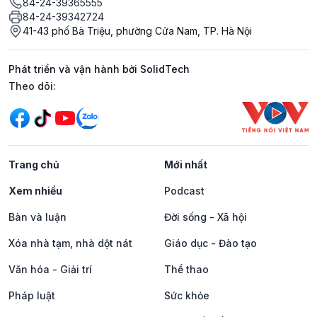
84-24-39365555
84-24-39342724
41-43 phố Bà Triệu, phường Cửa Nam, TP. Hà Nội
Phát triển và vận hành bởi SolidTech
Mạng xã hội
Theo dõi:
Trang chủ
Mới nhất
Xem nhiều
Podcast
Bàn và luận
Đời sống - Xã hội
Xóa nhà tạm, nhà dột nát
Giáo dục - Đào tạo
Văn hóa - Giải trí
Thể thao
Pháp luật
Sức khỏe