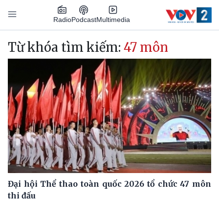
Nhảy đến nội dung
Podcast
Radio
Multimedia
Main navigation
Từ khóa tìm kiếm:
47 môn
Đại hội Thể thao toàn quốc 2026 tổ chức 47 môn
thi đấu