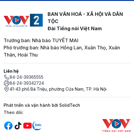
BAN VĂN HOÁ - XÃ HỘI VÀ DÂN
TỘC
Đài Tiếng nói Việt Nam
Trưởng ban: Nhà báo TUYẾT MAI
Phó trưởng ban: Nhà báo Hồng Lan, Xuân Thọ, Xuân
Thân, Hoài Thu
Liên hệ
84-24-39365555
84-24-39342724
41-43 phố Bà Triệu, phường Cửa Nam, TP. Hà Nội
Phát triển và vận hành bởi SolidTech
Mạng xã hội
Theo dõi: