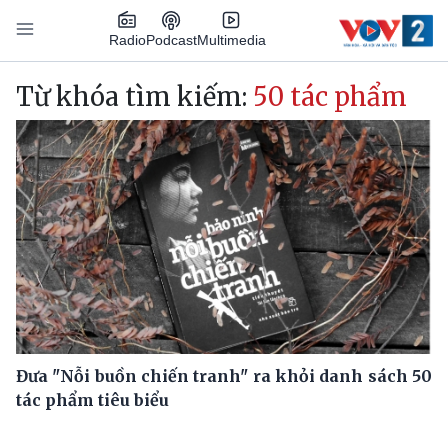
Nhảy đến nội dung
Podcast
Radio
Multimedia
Main navigation
Từ khóa tìm kiếm:
50 tác phẩm
Đưa "Nỗi buồn chiến tranh" ra khỏi danh sách 50
tác phẩm tiêu biểu