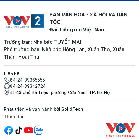
BAN VĂN HOÁ - XÃ HỘI VÀ DÂN
TỘC
Đài Tiếng nói Việt Nam
Trưởng ban: Nhà báo TUYẾT MAI
Phó trưởng ban: Nhà báo Hồng Lan, Xuân Thọ, Xuân
Thân, Hoài Thu
Liên hệ
84-24-39365555
84-24-39342724
41-43 phố Bà Triệu, phường Cửa Nam, TP. Hà Nội
Phát triển và vận hành bởi SolidTech
Mạng xã hội
Theo dõi: