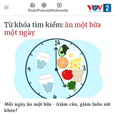
Nhảy đến nội dung
Podcast
Radio
Multimedia
Main navigation
Từ khóa tìm kiếm:
ăn một bữa
một ngày
Mỗi ngày ăn một bữa - Giảm cân, giảm luôn sức
khỏe?