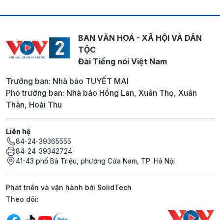
BAN VĂN HOÁ - XÃ HỘI VÀ DÂN
TỘC
Đài Tiếng nói Việt Nam
Trưởng ban: Nhà báo TUYẾT MAI
Phó trưởng ban: Nhà báo Hồng Lan, Xuân Thọ, Xuân
Thân, Hoài Thu
Liên hệ
84-24-39365555
84-24-39342724
41-43 phố Bà Triệu, phường Cửa Nam, TP. Hà Nội
Phát triển và vận hành bởi SolidTech
Mạng xã hội
Theo dõi: