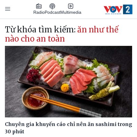
Nhảy đến nội dung
Podcast
Radio
Multimedia
Main navigation
Từ khóa tìm kiếm:
ăn như thế
nào cho an toàn
Chuyên gia khuyến cáo chỉ nên ăn sashimi trong
30 phút