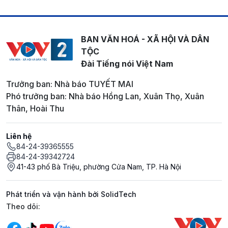
BAN VĂN HOÁ - XÃ HỘI VÀ DÂN
TỘC
Đài Tiếng nói Việt Nam
Trưởng ban: Nhà báo TUYẾT MAI
Phó trưởng ban: Nhà báo Hồng Lan, Xuân Thọ, Xuân
Thân, Hoài Thu
Liên hệ
84-24-39365555
84-24-39342724
41-43 phố Bà Triệu, phường Cửa Nam, TP. Hà Nội
Phát triển và vận hành bởi SolidTech
Mạng xã hội
Theo dõi: