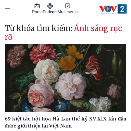
Nhảy đến nội dung
Podcast
Radio
Multimedia
Main navigation
Từ khóa tìm kiếm:
Ánh sáng rực
rỡ
69 kiệt tác hội họa Hà Lan thế kỷ XV-XIX lần đầu
được giới thiệu tại Việt Nam