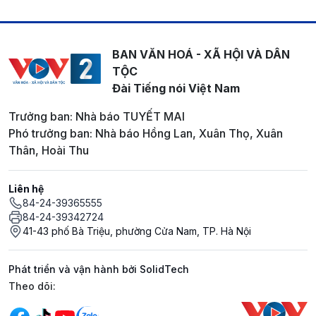
BAN VĂN HOÁ - XÃ HỘI VÀ DÂN
TỘC
Đài Tiếng nói Việt Nam
Trưởng ban: Nhà báo TUYẾT MAI
Phó trưởng ban: Nhà báo Hồng Lan, Xuân Thọ, Xuân
Thân, Hoài Thu
Liên hệ
84-24-39365555
84-24-39342724
41-43 phố Bà Triệu, phường Cửa Nam, TP. Hà Nội
Phát triển và vận hành bởi SolidTech
Mạng xã hội
Theo dõi: