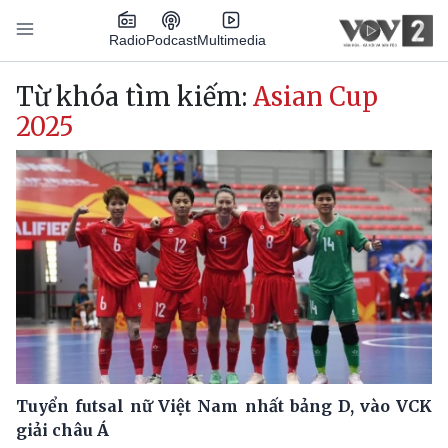
Nhảy đến nội dung
Podcast
Radio
Multimedia
Main navigation
Từ khóa tìm kiếm:
Asian Cup
2025
Tuyển futsal nữ Việt Nam nhất bảng D, vào VCK
giải châu Á