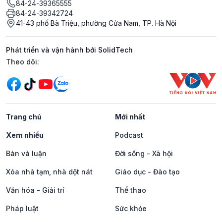
84-24-39365555
84-24-39342724
41-43 phố Bà Triệu, phường Cửa Nam, TP. Hà Nội
Phát triển và vận hành bởi SolidTech
Mạng xã hội
Theo dõi:
Trang chủ
Mới nhất
Xem nhiều
Podcast
Bàn và luận
Đời sống - Xã hội
Xóa nhà tạm, nhà dột nát
Giáo dục - Đào tạo
Văn hóa - Giải trí
Thể thao
Pháp luật
Sức khỏe