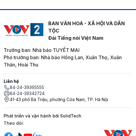
BAN VĂN HOÁ - XÃ HỘI VÀ DÂN
TỘC
Đài Tiếng nói Việt Nam
Trưởng ban: Nhà báo TUYẾT MAI
Phó trưởng ban: Nhà báo Hồng Lan, Xuân Thọ, Xuân
Thân, Hoài Thu
Liên hệ
84-24-39365555
84-24-39342724
41-43 phố Bà Triệu, phường Cửa Nam, TP. Hà Nội
Phát triển và vận hành bởi SolidTech
Mạng xã hội
Theo dõi: