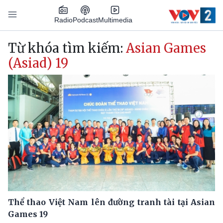
Nhảy đến nội dung
Podcast
Radio
Multimedia
Main navigation
Từ khóa tìm kiếm:
Asian Games
(Asiad) 19
Thể thao Việt Nam lên đường tranh tài tại Asian
Games 19