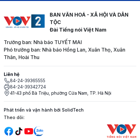
BAN VĂN HOÁ - XÃ HỘI VÀ DÂN
TỘC
Đài Tiếng nói Việt Nam
Trưởng ban: Nhà báo TUYẾT MAI
Phó trưởng ban: Nhà báo Hồng Lan, Xuân Thọ, Xuân
Thân, Hoài Thu
Liên hệ
84-24-39365555
84-24-39342724
41-43 phố Bà Triệu, phường Cửa Nam, TP. Hà Nội
Phát triển và vận hành bởi SolidTech
Mạng xã hội
Theo dõi: