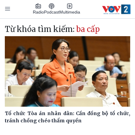
Nhảy đến nội dung
Podcast
Radio
Multimedia
Main navigation
Từ khóa tìm kiếm:
ba cấp
Tổ chức Tòa án nhân dân: Cần đồng bộ tổ chức,
tránh chồng chéo thẩm quyền