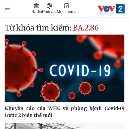
Nhảy đến nội dung
Podcast
Radio
Multimedia
Main navigation
Từ khóa tìm kiếm:
BA.2.86
Khuyến cáo của WHO về phòng bệnh Covid-19
trước 2 biến thể mới