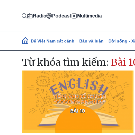
Nhảy đến nội dung
Radio
Podcast
Multimedia
Main navigation
Để Việt Nam cất cánh
Bàn và luận
Đời sống - X
Từ khóa tìm kiếm:
Bài 