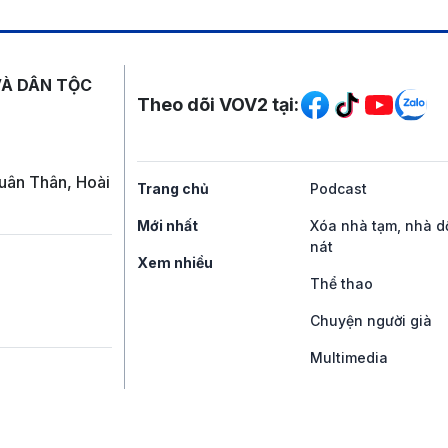
Mạng xã hội
VÀ DÂN TỘC
Theo dõi VOV2 tại:
uân Thân, Hoài
Trang chủ
Podcast
Mới nhất
Xóa nhà tạm, nhà d
nát
Xem nhiều
Thể thao
Chuyện người già
Multimedia