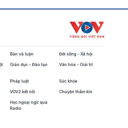
Bàn và luận
Đời sống - Xã hội
ột
Giáo dục - Đào tạo
Văn hóa - Giải trí
Pháp luật
Sức khỏe
VOV2 kết nối
Chuyện thầm kín
Học ngoại ngữ qua
Radio