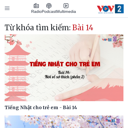
Nhảy đến nội dung
Podcast
Radio
Multimedia
Main navigation
Từ khóa tìm kiếm:
Bài 14
Tiếng Nhật cho trẻ em - Bài 14