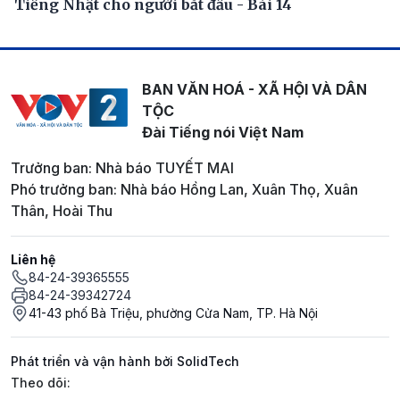
Tiếng Nhật cho người bắt đầu - Bài 14
BAN VĂN HOÁ - XÃ HỘI VÀ DÂN
TỘC
Đài Tiếng nói Việt Nam
Trưởng ban: Nhà báo TUYẾT MAI
Phó trưởng ban: Nhà báo Hồng Lan, Xuân Thọ, Xuân
Thân, Hoài Thu
Liên hệ
84-24-39365555
84-24-39342724
41-43 phố Bà Triệu, phường Cửa Nam, TP. Hà Nội
Phát triển và vận hành bởi SolidTech
Mạng xã hội
Theo dõi: