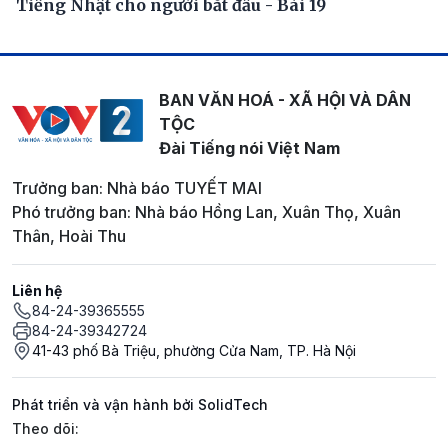
Tiếng Nhật cho người bắt đầu - Bài 19
BAN VĂN HOÁ - XÃ HỘI VÀ DÂN
TỘC
Đài Tiếng nói Việt Nam
Trưởng ban: Nhà báo TUYẾT MAI
Phó trưởng ban: Nhà báo Hồng Lan, Xuân Thọ, Xuân
Thân, Hoài Thu
Liên hệ
84-24-39365555
84-24-39342724
41-43 phố Bà Triệu, phường Cửa Nam, TP. Hà Nội
Phát triển và vận hành bởi SolidTech
Mạng xã hội
Theo dõi: