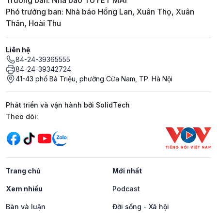
Trưởng ban: Nhà báo TUYẾT MAI
Phó trưởng ban: Nhà báo Hồng Lan, Xuân Thọ, Xuân
Thân, Hoài Thu
Liên hệ
84-24-39365555
84-24-39342724
41-43 phố Bà Triệu, phường Cửa Nam, TP. Hà Nội
Phát triển và vận hành bởi SolidTech
Mạng xã hội
Theo dõi:
Trang chủ
Mới nhất
Xem nhiều
Podcast
Bàn và luận
Đời sống - Xã hội