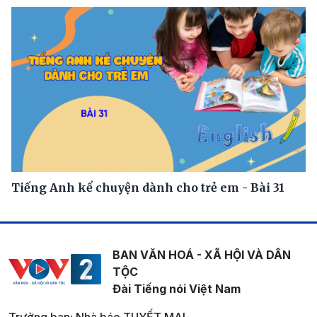
Tiếng Anh kể chuyện dành cho trẻ em - Bài 31
BAN VĂN HOÁ - XÃ HỘI VÀ DÂN
TỘC
Đài Tiếng nói Việt Nam