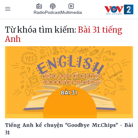
Nhảy đến nội dung
Podcast
Radio
Multimedia
Main navigation
Từ khóa tìm kiếm:
Bài 31 tiếng
Anh
Tiếng Anh kể chuyện "Goodbye Mr.Chips" - Bài
31