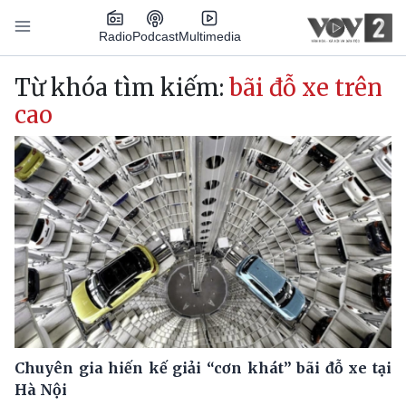
Nhảy đến nội dung
Podcast
Radio
Multimedia
Main navigation
Từ khóa tìm kiếm:
bãi đỗ xe trên
cao
Chuyên gia hiến kế giải “cơn khát” bãi đỗ xe tại
Hà Nội