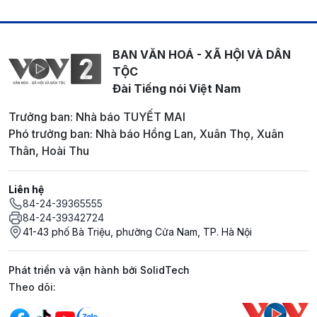
BAN VĂN HOÁ - XÃ HỘI VÀ DÂN
TỘC
Đài Tiếng nói Việt Nam
Trưởng ban: Nhà báo TUYẾT MAI
Phó trưởng ban: Nhà báo Hồng Lan, Xuân Thọ, Xuân
Thân, Hoài Thu
Liên hệ
84-24-39365555
84-24-39342724
41-43 phố Bà Triệu, phường Cửa Nam, TP. Hà Nội
Phát triển và vận hành bởi SolidTech
Mạng xã hội
Theo dõi: