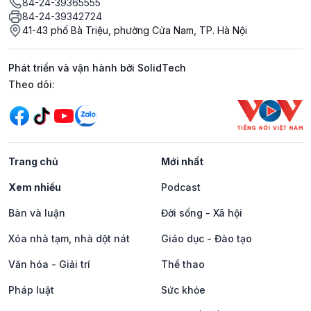
84-24-39365555
84-24-39342724
41-43 phố Bà Triệu, phường Cửa Nam, TP. Hà Nội
Phát triển và vận hành bởi SolidTech
Mạng xã hội
Theo dõi:
Trang chủ
Mới nhất
Xem nhiều
Podcast
Bàn và luận
Đời sống - Xã hội
Xóa nhà tạm, nhà dột nát
Giáo dục - Đào tạo
Văn hóa - Giải trí
Thể thao
Pháp luật
Sức khỏe