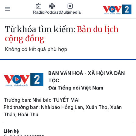
Nhảy đến nội dung
Podcast
Radio
Multimedia
Main navigation
Từ khóa tìm kiếm:
Bản du lịch
cộng đồng
Không có kết quả phù hợp
BAN VĂN HOÁ - XÃ HỘI VÀ DÂN
TỘC
Đài Tiếng nói Việt Nam
Trưởng ban: Nhà báo TUYẾT MAI
Phó trưởng ban: Nhà báo Hồng Lan, Xuân Thọ, Xuân
Thân, Hoài Thu
Liên hệ